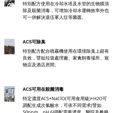
特別配方使用在冷却水塔及水管的生物膜清
除及殺菌消毒，可增加冷却水運轉效率外也
可一併解決退伍軍人症等菌叢。
ACS可除臭
特別配方配合噴霧機使用在環境除臭上頗有
良效，譬如垃圾處理廠、家禽飼養場所、寵
物店及酒店房間。
ACS可用在殺菌消毒
特定濃度ACS+NaClO(可用食用級)+H2O可
調配生成次氯酸水，可依不同需求(譬如
50ppm、pH 6)調配需要濃度。醫院及餐廳