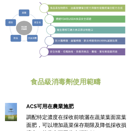
食品級消毒劑使用範疇
ACS可用在農業施肥
調配特定濃度在採收前噴灑在蔬菜葉面當葉
面肥，可以增加蔬菜保存期限及降低採收損