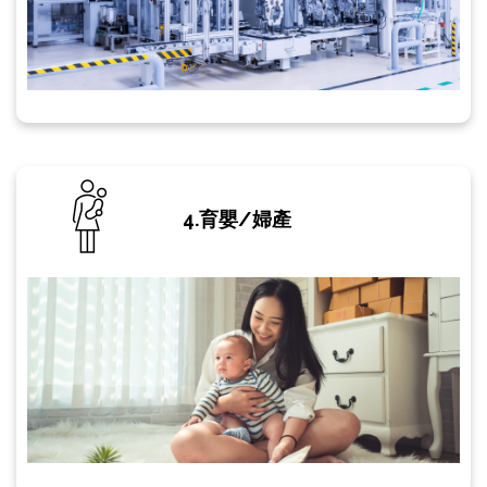
4.育嬰/婦產