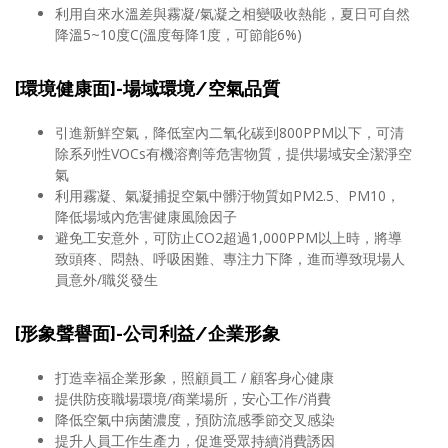
利用自來水溫差與霧凝/氣凝之相變吸收熱能，夏日可自然
降溫5~10度C(溫度每降1度，可節能6%)
[環境健康面]-場域環境/空氣品質
引進新鮮空氣，降低室內二氧化碳到800PPM以下，可清
除系列性VOCs有機溶劑等危害物質，提供場域安全潔淨空
氣
利用霧凝、氣凝捕捉空氣中髒汙物質如PM2.5、PM10，
降低場域內危害健康風險因子
避免工安意外，可防止CO2超過1,000PPM以上時，將導
致頭疼、悶熱、呼吸困難、專注力下降，進而導致現場人
員意外/職災發生
[形象聲譽面]-公司利益/企業形象
打造幸福企業形象，照顧員工 / 顧客身心健康
提供防疫職場環境/商業場所，安心工作/消費
降低空氣中病菌濃度，預防流感季節交叉感染
提升人員工作生產力，促進受眾持續消費誘因